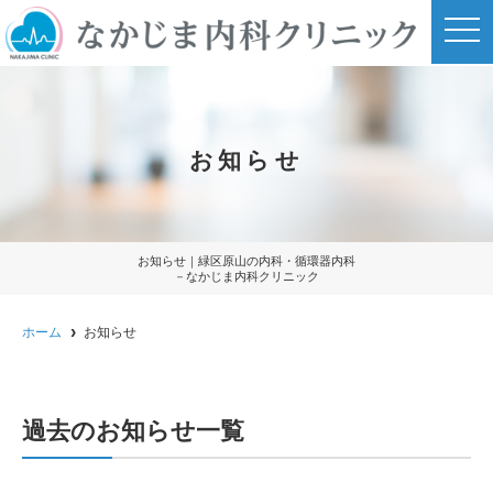
t
o
g
g
l
e
n
a
お知らせ
v
i
g
a
t
i
o
お知らせ｜緑区原山の内科・循環器内科
n
－なかじま内科クリニック
ホーム
お知らせ
過去のお知らせ一覧