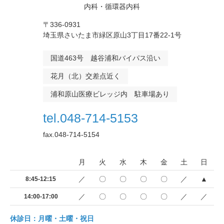
内科・循環器内科
〒336-0931
埼玉県さいたま市緑区原山3丁目17番22-1号
国道463号 越谷浦和バイパス沿い
花月（北）交差点近く
浦和原山医療ビレッジ内 駐車場あり
tel.048-714-5153
fax.048-714-5154
月
火
水
木
金
土
日
／
〇
〇
〇
〇
／
▲
8:45-12:15
／
〇
〇
〇
〇
／
／
14:00-17:00
休診日：月曜・土曜・祝日